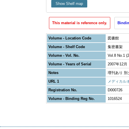
Show Shelf map
This material is reference only.
Bindin
Volume - Location Code
図書館
Volume - Shelf Code
集密書架
Volume - Vol. No.
Vol.8 No.1 (
Volume - Years of Serial
2007年12月
Notes
増刊あり 別タイト
URL 1
メディカル
Registration No.
D000726
Volume - Binding Reg No.
1016524