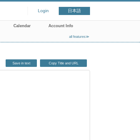
Login
日本語
Calendar
Account Info
all features≫
Save in text
Copy Title and URL