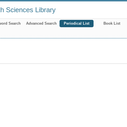
th Sciences Library
word Search
Advanced Search
Periodical List
Book List