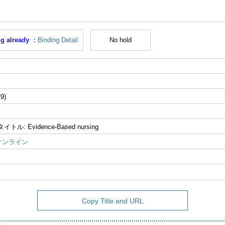
g already
Binding Detail
No hold
29)
ル: Evidence-Based nursing
オンライン
Copy Title and URL