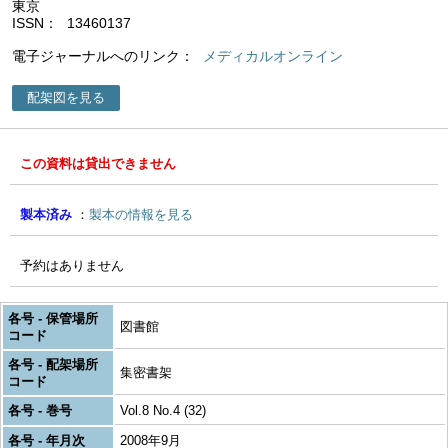
東京
ISSN
13460137
電子ジャーナルへのリンク
メディカルオンライン
配架図を見る
この資料は貸出できません
製本済み
製本の情報を見る
予約はありません
各号 - 保管場所
図書館
コード
各号 - 配架場所
集密書架
コード
各号 - 巻号
Vol.8 No.4 (32)
各号 - 年月次
2008年9月