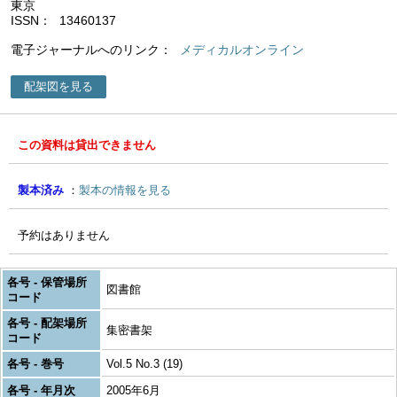
東京
ISSN
13460137
電子ジャーナルへのリンク
メディカルオンライン
配架図を見る
この資料は貸出できません
製本済み
製本の情報を見る
予約はありません
各号 - 保管場所
図書館
コード
各号 - 配架場所
集密書架
コード
各号 - 巻号
Vol.5 No.3 (19)
各号 - 年月次
2005年6月