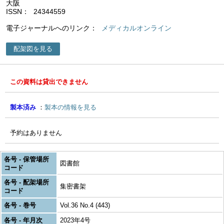
大阪
ISSN
24344559
電子ジャーナルへのリンク
メディカルオンライン
配架図を見る
この資料は貸出できません
製本済み
製本の情報を見る
予約はありません
各号 - 保管場所
図書館
コード
各号 - 配架場所
集密書架
コード
各号 - 巻号
Vol.36 No.4 (443)
各号 - 年月次
2023年4号