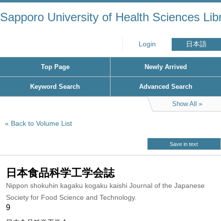
Sapporo University of Health Sciences Lib
Login
日本語
Top Page
Newly Arrived
Keyword Search
Advanced Search
Show All
Back to Volume List
Save in text
日本食品科学工学会誌
Nippon shokuhin kagaku kogaku kaishi Journal of the Japanese
Society for Food Science and Technology.
9