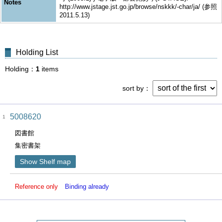
Notes
http://www.jstage.jst.go.jp/browse/nskkk/-char/ja/ (参照
2011.5.13)
Holding List
Holding
1
items
sort by
5008620
1
図書館
集密書架
Show Shelf map
Reference only
Binding already