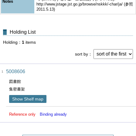
Notes
http://www.jstage.jst.go.jp/browse/nskkk/-char/ja/ (参照
2011.5.13)
Holding List
Holding
1
items
sort by
5008606
1
図書館
集密書架
Show Shelf map
Reference only
Binding already