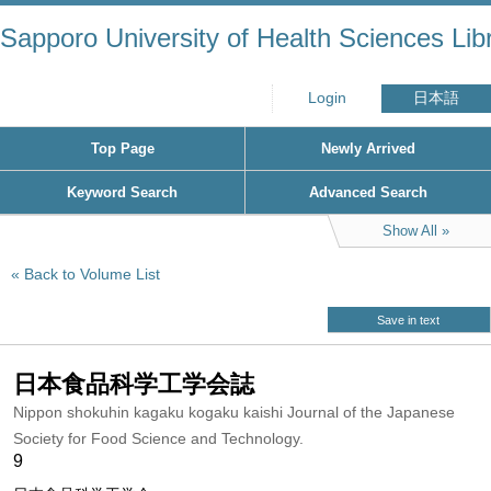
Sapporo University of Health Sciences Lib
Login
日本語
Top Page
Newly Arrived
Keyword Search
Advanced Search
Show All
Back to Volume List
Save in text
日本食品科学工学会誌
Nippon shokuhin kagaku kogaku kaishi Journal of the Japanese
Society for Food Science and Technology.
9