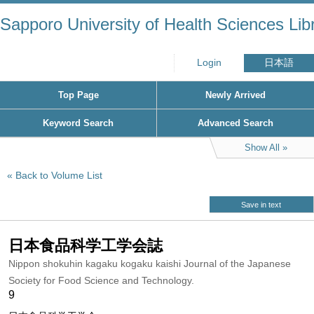
Sapporo University of Health Sciences Lib
Login
日本語
Top Page
Newly Arrived
Keyword Search
Advanced Search
Show All
Back to Volume List
Save in text
日本食品科学工学会誌
Nippon shokuhin kagaku kogaku kaishi Journal of the Japanese
Society for Food Science and Technology.
9