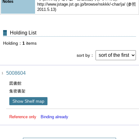
Notes
http://www.jstage.jst.go.jp/browse/nskkk/-char/ja/ (参照
2011.5.13)
Holding List
Holding
1
items
sort by
5008604
1
図書館
集密書架
Show Shelf map
Reference only
Binding already