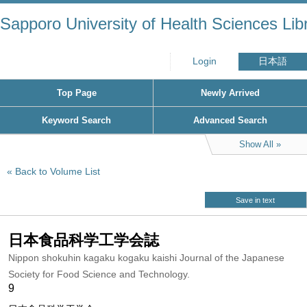
Sapporo University of Health Sciences Lib
Login
日本語
Top Page
Newly Arrived
Keyword Search
Advanced Search
Show All
Back to Volume List
Save in text
日本食品科学工学会誌
Nippon shokuhin kagaku kogaku kaishi Journal of the Japanese
Society for Food Science and Technology.
9