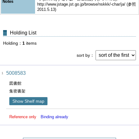
Notes
http://www.jstage.jst.go.jp/browse/nskkk/-char/ja/ (参照
2011.5.13)
Holding List
Holding
1
items
sort by
5008583
1
図書館
集密書架
Show Shelf map
Reference only
Binding already