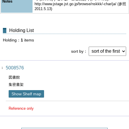
Notes
http://www.jstage.jst.go.jp/browse/nskkk/-char/ja/ (参照
2011.5.13)
Holding List
Holding
1
items
sort by
5008576
1
図書館
集密書架
Show Shelf map
Reference only