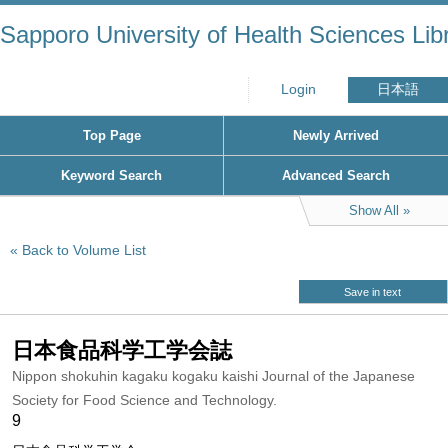
Sapporo University of Health Sciences Lib
Login
日本語
Top Page
Newly Arrived
Keyword Search
Advanced Search
Show All
Back to Volume List
Save in text
日本食品科学工学会誌
Nippon shokuhin kagaku kogaku kaishi Journal of the Japanese
Society for Food Science and Technology.
9