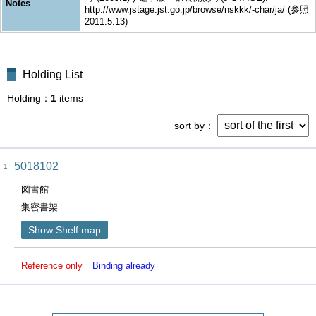
Notes
http://www.jstage.jst.go.jp/browse/nskkk/-char/ja/ (参照
2011.5.13)
Holding List
Holding
1
items
sort by
5018102
1
図書館
集密書架
Show Shelf map
Reference only
Binding already