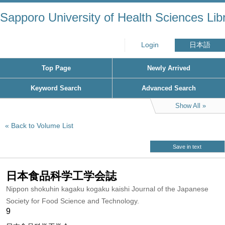
Sapporo University of Health Sciences Lib
Login
日本語
Top Page
Newly Arrived
Keyword Search
Advanced Search
Show All
Back to Volume List
Save in text
日本食品科学工学会誌
Nippon shokuhin kagaku kogaku kaishi Journal of the Japanese
Society for Food Science and Technology.
9