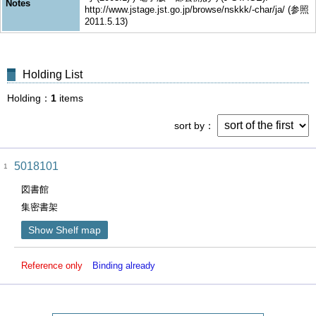
Notes
http://www.jstage.jst.go.jp/browse/nskkk/-char/ja/ (参照
2011.5.13)
Holding List
Holding
1
items
sort by
5018101
1
図書館
集密書架
Show Shelf map
Reference only
Binding already