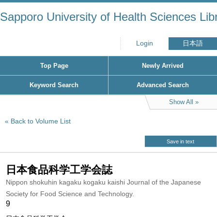
Sapporo University of Health Sciences Lib
Login
日本語
Top Page
Newly Arrived
Keyword Search
Advanced Search
Show All
Back to Volume List
Save in text
日本食品科学工学会誌
Nippon shokuhin kagaku kogaku kaishi Journal of the Japanese
Society for Food Science and Technology.
9