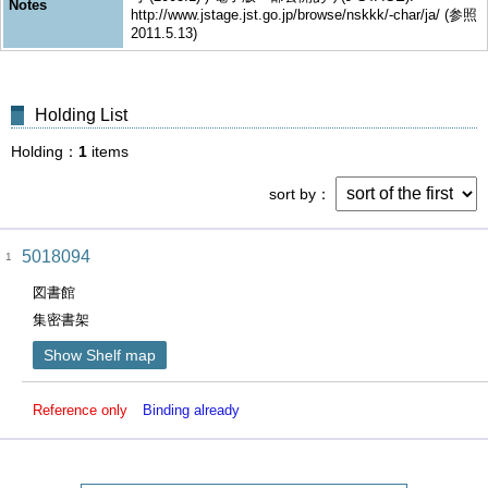
Notes
http://www.jstage.jst.go.jp/browse/nskkk/-char/ja/ (参照
2011.5.13)
Holding List
Holding
1
items
sort by
5018094
1
図書館
集密書架
Show Shelf map
Reference only
Binding already