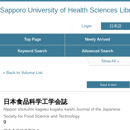
Sapporo University of Health Sciences Lib
Login
日本語
Top Page
Newly Arrived
Keyword Search
Advanced Search
Show All
Back to Volume List
Save in text
日本食品科学工学会誌
Nippon shokuhin kagaku kogaku kaishi Journal of the Japanese
Society for Food Science and Technology.
9