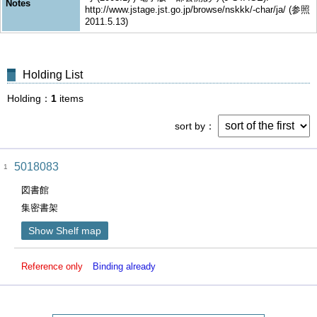
Notes
http://www.jstage.jst.go.jp/browse/nskkk/-char/ja/ (参照
2011.5.13)
Holding List
Holding
1
items
sort by
5018083
1
図書館
集密書架
Show Shelf map
Reference only
Binding already