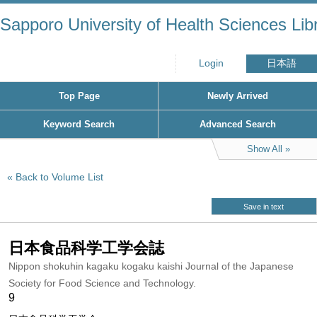
Sapporo University of Health Sciences Lib
Login
日本語
Top Page
Newly Arrived
Keyword Search
Advanced Search
Show All
Back to Volume List
Save in text
日本食品科学工学会誌
Nippon shokuhin kagaku kogaku kaishi Journal of the Japanese
Society for Food Science and Technology.
9