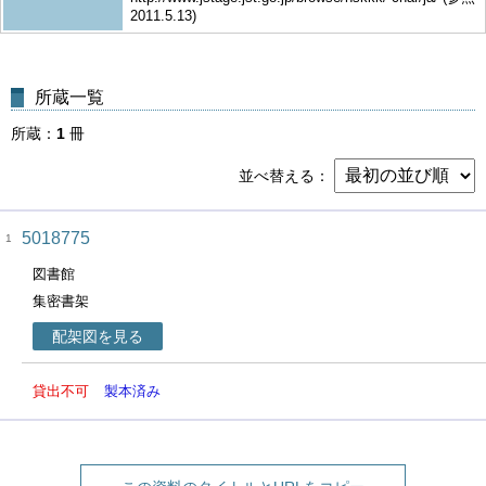
2011.5.13)
所蔵一覧
所蔵
1
冊
並べ替える
5018775
1
図書館
集密書架
配架図を見る
貸出不可
製本済み