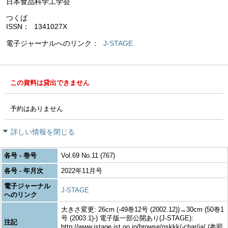
日本食品科学工学会
つくば
ISSN
1341027X
電子ジャーナルへのリンク
J-STAGE
この資料は貸出できません
予約はありません
詳しい情報を閉じる
各号 - 巻号
Vol.69 No.11 (767)
各号 - 年月次
2022年11月号
電子ジャーナル
J-STAGE
へのリンク
大きさ変更: 26cm (-49巻12号 (2002.12))→30cm (50巻1
号 (2003.1)-) 電子版一部公開あり(J-STAGE):
注記
http://www.jstage.jst.go.jp/browse/nskkk/-char/ja/ (参照