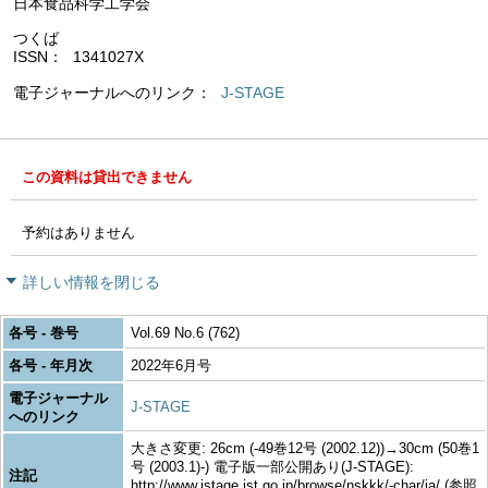
日本食品科学工学会
つくば
ISSN
1341027X
電子ジャーナルへのリンク
J-STAGE
この資料は貸出できません
予約はありません
詳しい情報を閉じる
各号 - 巻号
Vol.69 No.6 (762)
各号 - 年月次
2022年6月号
電子ジャーナル
J-STAGE
へのリンク
大きさ変更: 26cm (-49巻12号 (2002.12))→30cm (50巻1
号 (2003.1)-) 電子版一部公開あり(J-STAGE):
注記
http://www.jstage.jst.go.jp/browse/nskkk/-char/ja/ (参照