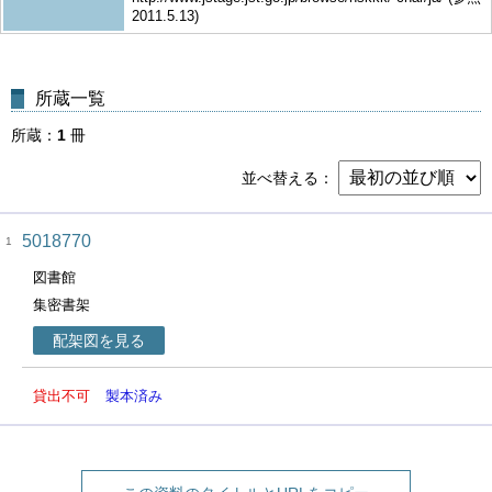
2011.5.13)
所蔵一覧
所蔵
1
冊
並べ替える
5018770
1
図書館
集密書架
配架図を見る
貸出不可
製本済み