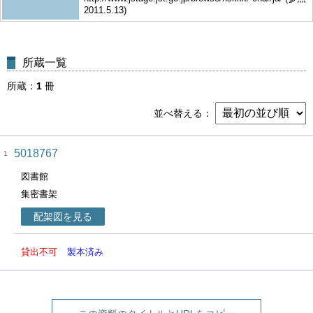
2011.5.13)
所蔵一覧
所蔵
1
冊
並べ替える
5018767
1
図書館
集密書架
配架図を見る
貸出不可
製本済み