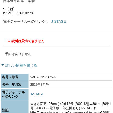
日本食品科学工学会
つくば
ISSN
1341027X
電子ジャーナルへのリンク
J-STAGE
この資料は貸出できません
予約はありません
詳しい情報を閉じる
各号 - 巻号
Vol.69 No.3 (759)
各号 - 年月次
2022年3月号
電子ジャーナル
J-STAGE
へのリンク
大きさ変更: 26cm (-49巻12号 (2002.12))→30cm (50巻1
号 (2003.1)-) 電子版一部公開あり(J-STAGE):
注記
http://www.jstage.jst.go.jp/browse/nskkk/-char/ja/ (参照