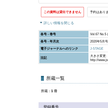
この資料は貸出できません
予約はあり
詳しい情報を閉じる
各号 - 巻号
Vol.67 No.5 
各号 - 年月次
2020年5月号
電子ジャーナルへのリンク
J-STAGE
大きさ変更: 26
注記
http://www.j
所蔵一覧
所蔵
1
冊
登録番号