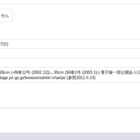
ません
(737)
cm (-49巻12号 (2002.12))→30cm (50巻1号 (2003.1)-) 電子版一部公開あり(J
stage.jst.go.jp/browse/nskkk/-char/ja/ (参照2011.5.13)