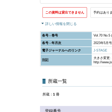
この資料は貸出できません
予約はあり
詳しい情報を閉じる
各号 - 巻号
Vol.70 No.5 
各号 - 年月次
2023年5月号
電子ジャーナルへのリンク
J-STAGE
大きさ変更: 26
注記
http://www.j
所蔵一覧
所蔵
1
冊
登録番号