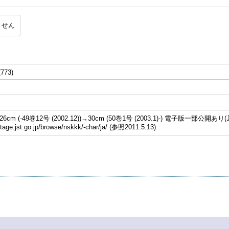
ません
(773)
cm (-49巻12号 (2002.12))→30cm (50巻1号 (2003.1)-) 電子版一部公開あり(J
stage.jst.go.jp/browse/nskkk/-char/ja/ (参照2011.5.13)