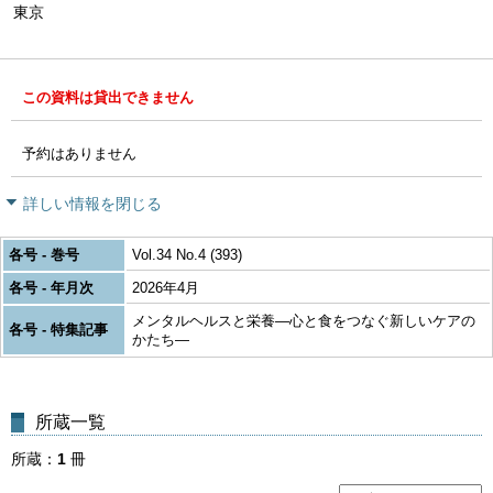
東京
この資料は貸出できません
予約はありません
詳しい情報を閉じる
各号 - 巻号
Vol.34 No.4 (393)
各号 - 年月次
2026年4月
メンタルヘルスと栄養―心と食をつなぐ新しいケアの
各号 - 特集記事
かたち―
所蔵一覧
所蔵
1
冊