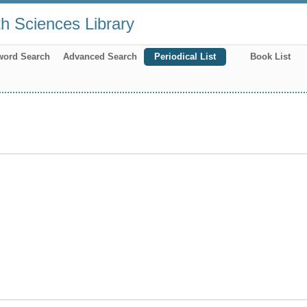
th Sciences Library
word Search
Advanced Search
Periodical List
Book List