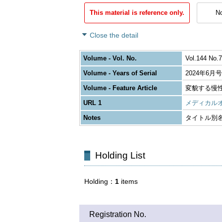
This material is reference only.
No
Close the detail
Volume - Vol. No.
Vol.144 No.7
Volume - Years of Serial
2024年6月号
Volume - Feature Article
変貌する慢
URL 1
メディカル
Notes
タイトル別名: Jour
Holding List
Holding
1
items
Registration No.