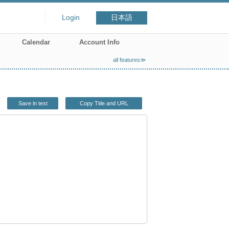
Login
日本語
Calendar
Account Info
all features≫
Save in text
Copy Title and URL