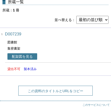
所蔵一覧
所蔵
1
冊
並べ替える
D007239
1
図書館
集密書架
配架図を見る
貸出不可
製本済み
この資料のタイトルとURLをコピー
このサービスについて