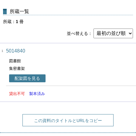
所蔵一覧
所蔵
1
冊
並べ替える
5014840
1
図書館
集密書架
配架図を見る
貸出不可
製本済み
この資料のタイトルとURLをコピー