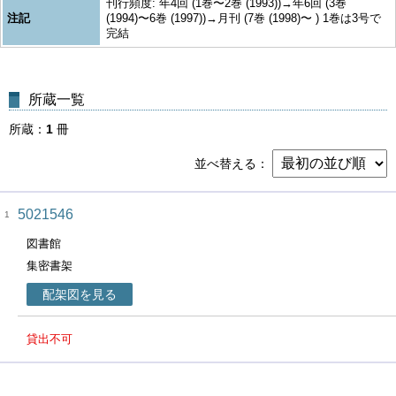
刊行頻度: 年4回 (1巻〜2巻 (1993))→年6回 (3巻
注記
(1994)〜6巻 (1997))→月刊 (7巻 (1998)〜 ) 1巻は3号で
完結
所蔵一覧
所蔵
1
冊
並べ替える
5021546
1
図書館
集密書架
配架図を見る
貸出不可