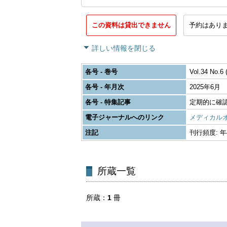
この資料は貸出できません
予約はあり
詳しい情報を閉じる
各号 - 巻号
Vol.34 No.6 
各号 - 年月次
2025年6月
各号 - 特集記事
定期的に確
電子ジャーナルへのリンク
メディカル
注記
刊行頻度: 年4回
所蔵一覧
所蔵
1
冊