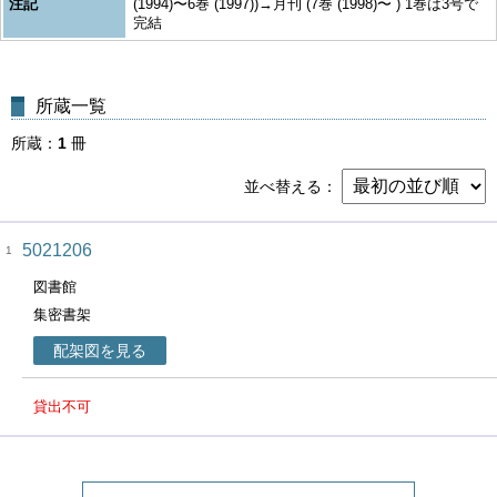
注記
(1994)〜6巻 (1997))→月刊 (7巻 (1998)〜 ) 1巻は3号で
完結
所蔵一覧
所蔵
1
冊
並べ替える
5021206
1
図書館
集密書架
配架図を見る
貸出不可