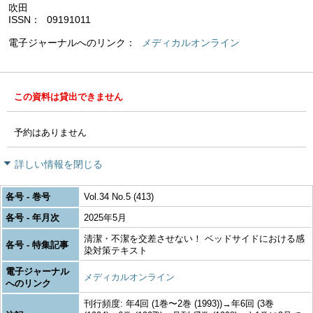
吹田
ISSN
09191011
電子ジャーナルへのリンク
メディカルオンライン
この資料は貸出できません
予約はありません
詳しい情報を閉じる
各号 - 巻号
Vol.34 No.5 (413)
各号 - 年月次
2025年5月
清潔・不潔を交差させない！ ベッドサイドにおける感
各号 - 特集記事
染対策テキスト
電子ジャーナル
メディカルオンライン
へのリンク
刊行頻度: 年4回 (1巻〜2巻 (1993))→年6回 (3巻