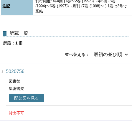
刊行頻度: 年4回 (1巻〜2巻 (1993))→年6回 (3巻
注記
(1994)〜6巻 (1997))→月刊 (7巻 (1998)〜 ) 1巻は3号で
完結
所蔵一覧
所蔵
1
冊
並べ替える
5020756
1
図書館
集密書架
配架図を見る
貸出不可