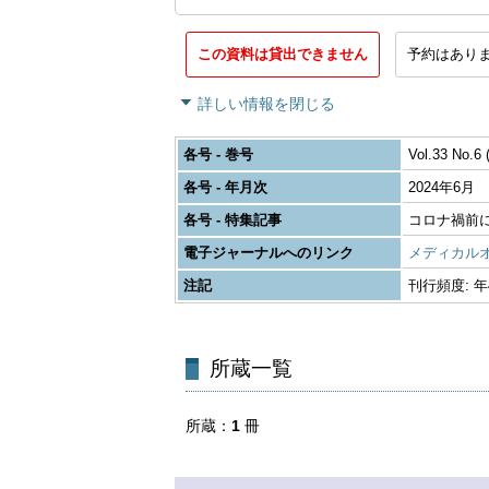
この資料は貸出できません
予約はあり
詳しい情報を閉じる
各号 - 巻号
Vol.33 No.6 
各号 - 年月次
2024年6月
各号 - 特集記事
コロナ禍前
電子ジャーナルへのリンク
メディカル
注記
刊行頻度: 年4回
所蔵一覧
所蔵
1
冊