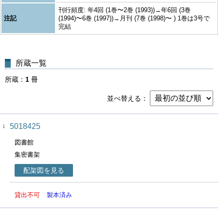
刊行頻度: 年4回 (1巻〜2巻 (1993))→年6回 (3巻
注記
(1994)〜6巻 (1997))→月刊 (7巻 (1998)〜 ) 1巻は3号で
完結
所蔵一覧
所蔵
1
冊
並べ替える
5018425
1
図書館
集密書架
配架図を見る
貸出不可
製本済み