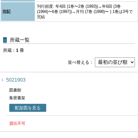
刊行頻度: 年4回 (1巻〜2巻 (1993))→年6回 (3巻
注記
(1994)〜6巻 (1997))→月刊 (7巻 (1998)〜 ) 1巻は3号で
完結
所蔵一覧
所蔵
1
冊
並べ替える
5021903
1
図書館
集密書架
配架図を見る
貸出不可