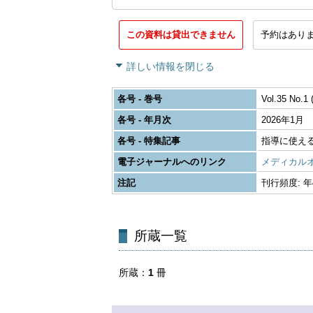
この資料は貸出できません
予約はあり
詳しい情報を閉じる
各号 - 巻号
Vol.35 No.1 
各号 - 年月次
2026年1月
各号 - 特集記事
指導に使え
電子ジャーナルへのリンク
メディカル
注記
刊行頻度: 年4回
所蔵一覧
所蔵
1
冊