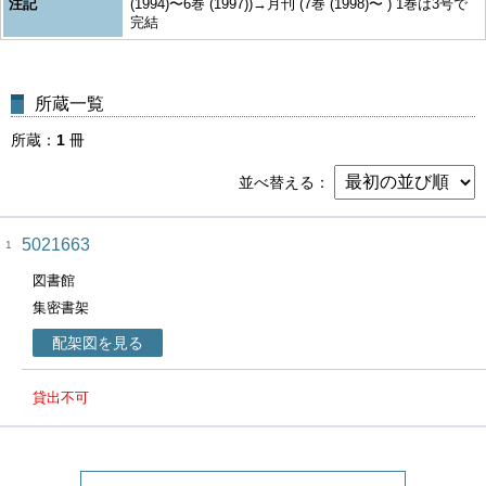
注記
(1994)〜6巻 (1997))→月刊 (7巻 (1998)〜 ) 1巻は3号で
完結
所蔵一覧
所蔵
1
冊
並べ替える
5021663
1
図書館
集密書架
配架図を見る
貸出不可