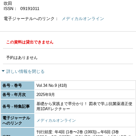
吹田
ISSN
09191011
電子ジャーナルへのリンク
メディカルオンライン
この資料は貸出できません
予約はありません
詳しい情報を閉じる
各号 - 巻号
Vol.34 No.9 (418)
各号 - 年月次
2025年9月
基礎から実践まで早分かり！ 図表で学ぶ抗菌薬適正使
各号 - 特集記事
用1DAYレクチャー
電子ジャーナル
メディカルオンライン
へのリンク
刊行頻度: 年4回 (1巻〜2巻 (1993))→年6回 (3巻