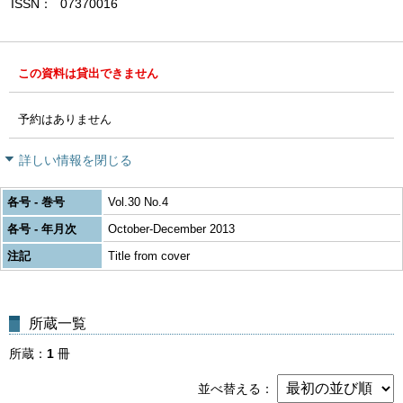
ISSN
07370016
この資料は貸出できません
予約はありません
詳しい情報を閉じる
各号 - 巻号
Vol.30 No.4
各号 - 年月次
October-December 2013
注記
Title from cover
所蔵一覧
所蔵
1
冊
並べ替える