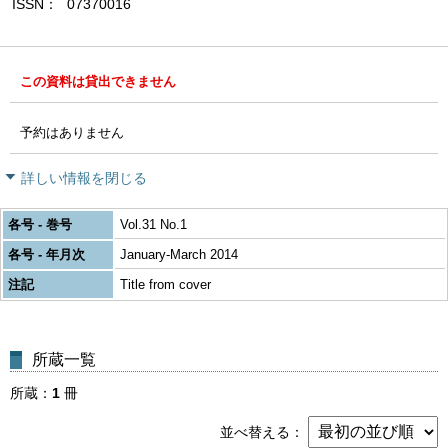
ISSN
07370016
この資料は貸出できません
予約はありません
詳しい情報を閉じる
各号 - 巻号
Vol.31 No.1
各号 - 年月次
January-March 2014
注記
Title from cover
所蔵一覧
所蔵
1
冊
並べ替える