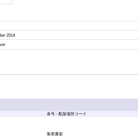
ber 2014
ver
各号 - 配架場所コード
集密書架