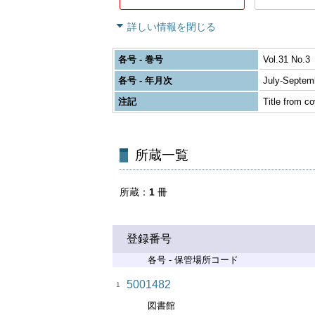
詳しい情報を閉じる
各号 - 巻号
Vol.31 No.3
各号 - 年月次
July-Septem
注記
Title from co
所蔵一覧
所蔵
1
冊
登録番号
各号 - 保管場所コード
5001482
1
図書館