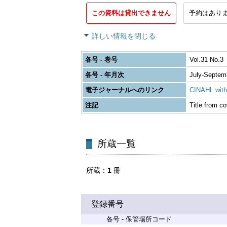
この資料は貸出できません
予約はあり
詳しい情報を閉じる
各号 - 巻号
Vol.31 No.3
各号 - 年月次
July-Septem
電子ジャーナルへのリンク
CINAHL with 
注記
Title from co
所蔵一覧
所蔵
1
冊
登録番号
各号 - 保管場所コード