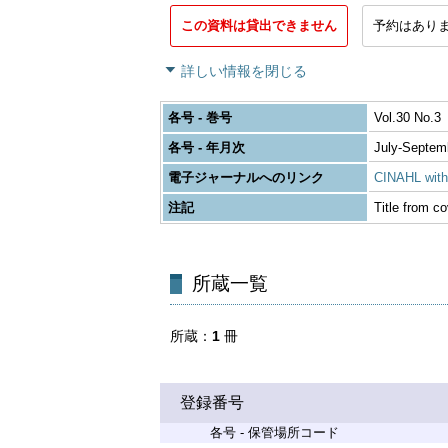
この資料は貸出できません
予約はあり
詳しい情報を閉じる
各号 - 巻号
Vol.30 No.3
各号 - 年月次
July-Septem
電子ジャーナルへのリンク
CINAHL with 
注記
Title from co
所蔵一覧
所蔵
1
冊
登録番号
各号 - 保管場所コード