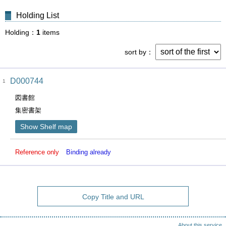
Holding List
Holding
1
items
sort by
D000744
1
図書館
集密書架
Show Shelf map
Reference only
Binding already
Copy Title and URL
About this service.