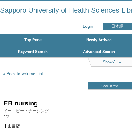
Sapporo University of Health Sciences Lib
Login
日本語
Top Page
Newly Arrived
Keyword Search
Advanced Search
Show All
Back to Volume List
Save in text
EB nursing
イー・ビー・ナーシング.
12
中山書店