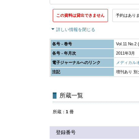
この資料は貸出できません
予約はあり
詳しい情報を閉じる
各号 - 巻号
Vol.11 No.2 
各号 - 年月次
2011年3月
電子ジャーナルへのリンク
メディカル
注記
増刊あり 別タイト
所蔵一覧
所蔵
1
冊
登録番号