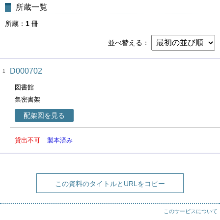
所蔵一覧
所蔵
1
冊
並べ替える
D000702
1
図書館
集密書架
配架図を見る
貸出不可
製本済み
この資料のタイトルとURLをコピー
このサービスについて