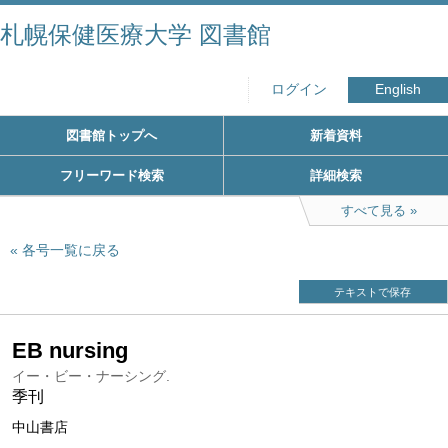
札幌保健医療大学 図書館
ログイン
English
図書館トップへ
新着資料
フリーワード検索
詳細検索
すべて見る
各号一覧に戻る
テキストで保存
EB nursing
イー・ビー・ナーシング.
季刊
中山書店