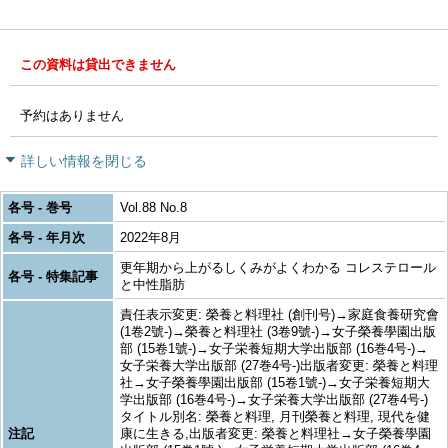
この資料は貸出できません
予約はありません
詳しい情報を閉じる
各号 - 巻号
Vol.88 No.8
各号 - 年月次
2022年8月
更年期から上がるしくみがよくわかる コレステロール
各号 - 特集記事
と中性脂肪
責任表示変更: 榮養と料理社 (創刊号)→家庭食養研究會
(1卷2號-)→榮養と料理社 (3卷9號-)→女子榮養學園出版
部 (15卷1號-)→女子栄養短期大学出版部 (16巻4号-)→
女子栄養大学出版部 (27巻4号-)出版者変更: 榮養と料理
社→女子榮養學園出版部 (15卷1號-)→女子栄養短期大
学出版部 (16巻4号-)→女子栄養大学出版部 (27巻4号-)
タイトル別名: 榮養と料理, 月刊榮養と料理, 現代を健
注記
康に生きる,出版者変更: 榮養と料理社→女子榮養學園