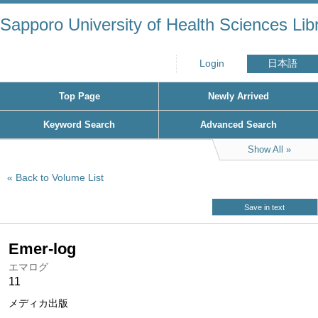
Sapporo University of Health Sciences Lib
Login
日本語
Top Page
Newly Arrived
Keyword Search
Advanced Search
Show All
Back to Volume List
Save in text
Emer-log
エマログ
11
メディカ出版