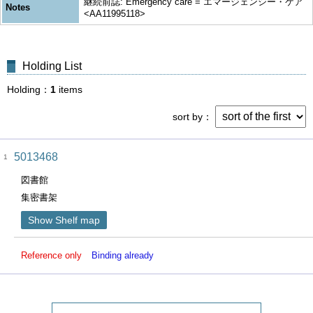
継続前誌: Emergency care = エマージェンシー・ケア
Notes
<AA11995118>
Holding List
Holding
1
items
sort by
5013468
1
図書館
集密書架
Show Shelf map
Reference only
Binding already