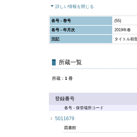
詳しい情報を閉じる
各号 - 巻号
(55)
各号 - 年月次
2019年春
注記
タイトル前部
所蔵一覧
所蔵
1
冊
登録番号
各号 - 保管場所コード
5011679
1
図書館