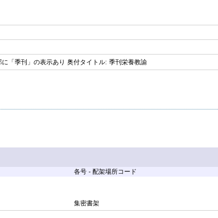
に「季刊」の表示あり 奥付タイトル: 季刊栄養教諭
各号 - 配架場所コード
集密書架