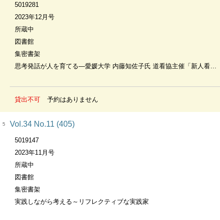
5019281
2023年12月号
所蔵中
図書館
集密書架
思考発話が人を育てる―愛媛大学 内藤知佐子氏 道看協主催「新人看護職員研修に関する交流会」より
貸出不可
予約はありません
Vol.34 No.11 (405)
5
5019147
2023年11月号
所蔵中
図書館
集密書架
実践しながら考える～リフレクティブな実践家