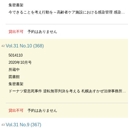
集密書架
今できることを考え行動を～高齢者ケア施設における感染管理 感染管理認定看護師 村中奈生美氏
貸出不可
予約はありません
Vol.31 No.10 (368)
42
5014110
2020年10月号
所蔵中
図書館
集密書架
ドーナツ窒息死事件 逆転無罪判決を考える 札幌あすかぜ法律事務所・川北映輔弁護士に聞く
貸出不可
予約はありません
Vol.31 No.9 (367)
43