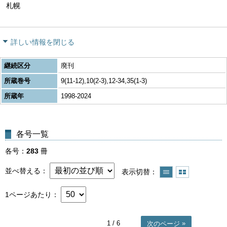
札幌
詳しい情報を閉じる
継続区分
廃刊
所蔵巻号
9(11-12),10(2-3),12-34,35(1-3)
所蔵年
1998-2024
各号一覧
各号
283
冊
並べ替える
表示切替
1ページあたり
1
/ 6
次のページ