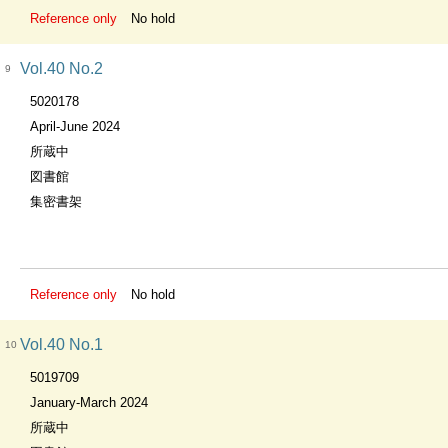
Reference only
No hold
Vol.40 No.2
9
5020178
April-June 2024
所蔵中
図書館
集密書架
Reference only
No hold
Vol.40 No.1
10
5019709
January-March 2024
所蔵中