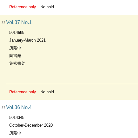
Reference only
No hold
Vol.37 No.1
22
5014689
January-March 2021
所蔵中
図書館
集密書架
Reference only
No hold
Vol.36 No.4
23
5014345
October-December 2020
所蔵中