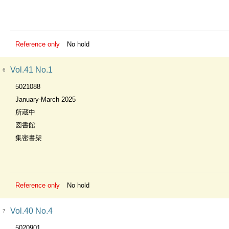
Reference only
No hold
Vol.41 No.1
6
5021088
January-March 2025
所蔵中
図書館
集密書架
Reference only
No hold
Vol.40 No.4
7
5020901