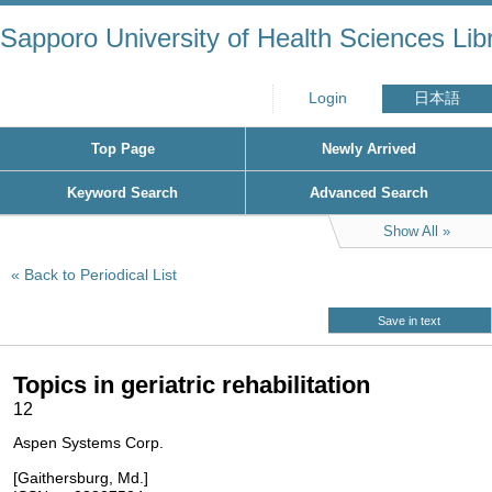
Sapporo University of Health Sciences Lib
Login
日本語
Top Page
Newly Arrived
Keyword Search
Advanced Search
Show All
Back to Periodical List
Save in text
Topics in geriatric rehabilitation
12
Aspen Systems Corp.
[Gaithersburg, Md.]