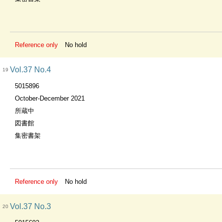
Reference only
No hold
Vol.37 No.4
19
5015896
October-December 2021
所蔵中
図書館
集密書架
Reference only
No hold
Vol.37 No.3
20