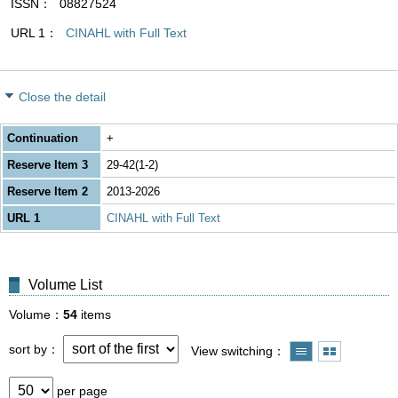
ISSN
08827524
URL 1
CINAHL with Full Text
Close the detail
Continuation
+
Reserve Item 3
29-42(1-2)
Reserve Item 2
2013-2026
URL 1
CINAHL with Full Text
Volume List
Volume
54
items
sort by
View switching
per page