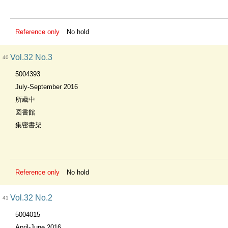
Reference only
No hold
Vol.32 No.3
40
5004393
July-September 2016
所蔵中
図書館
集密書架
Reference only
No hold
Vol.32 No.2
41
5004015
April-June 2016