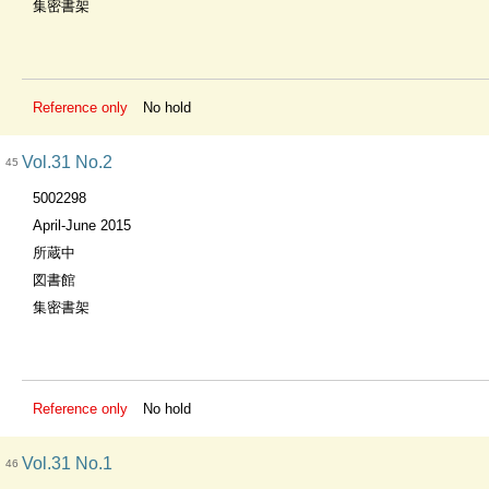
集密書架
Reference only
No hold
Vol.31 No.2
45
5002298
April-June 2015
所蔵中
図書館
集密書架
Reference only
No hold
Vol.31 No.1
46