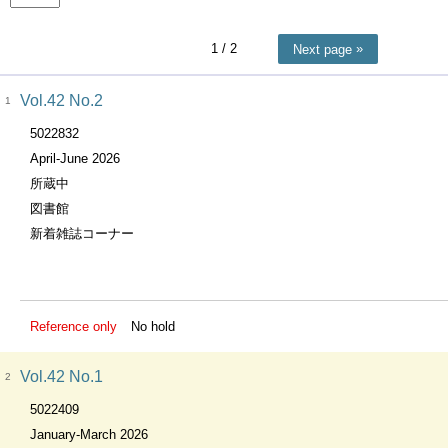
1
/ 2
Next page
Vol.42 No.2
1
5022832
April-June 2026
所蔵中
図書館
新着雑誌コーナー
Reference only
No hold
Vol.42 No.1
2
5022409
January-March 2026