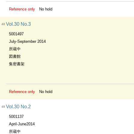
Reference only
No hold
Vol.30 No.3
48
5001497
July-September 2014
所蔵中
図書館
集密書架
Reference only
No hold
Vol.30 No.2
49
5001137
April-June2014
所蔵中