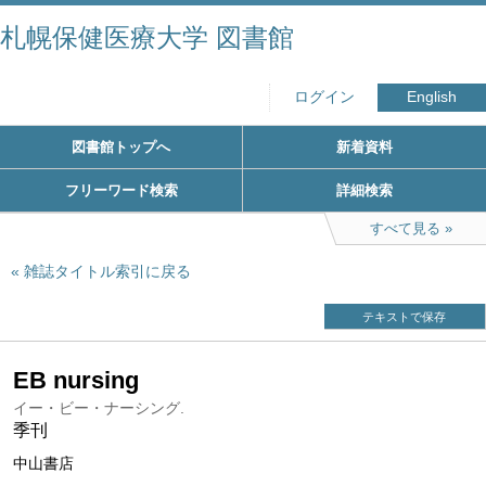
札幌保健医療大学 図書館
ログイン
English
図書館トップへ
新着資料
フリーワード検索
詳細検索
すべて見る
雑誌タイトル索引に戻る
テキストで保存
EB nursing
イー・ビー・ナーシング.
季刊
中山書店