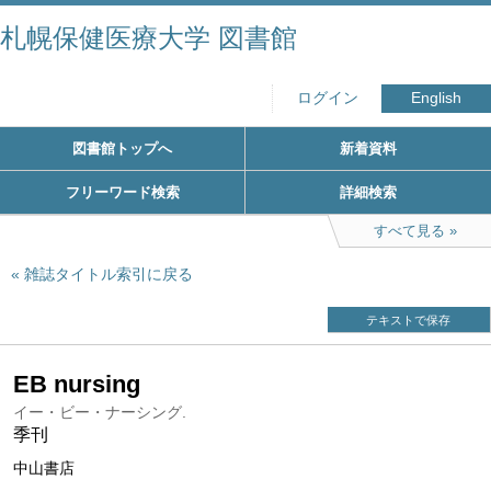
札幌保健医療大学 図書館
ログイン
English
図書館トップへ
新着資料
フリーワード検索
詳細検索
すべて見る
雑誌タイトル索引に戻る
テキストで保存
EB nursing
イー・ビー・ナーシング.
季刊
中山書店