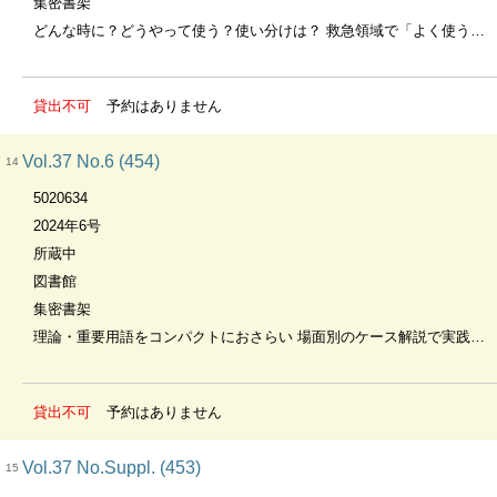
集密書架
どんな時に？どうやって使う？使い分けは？ 救急領域で「よく使う薬剤」「よく出逢う薬剤」をスッキリ整理
貸出不可
予約はありません
Vol.37 No.6 (454)
14
5020634
2024年6号
所蔵中
図書館
集密書架
理論・重要用語をコンパクトにおさらい 場面別のケース解説で実践での対応がわかる 救急外来・ERの患者・家族への心理的ケア
貸出不可
予約はありません
Vol.37 No.Suppl. (453)
15