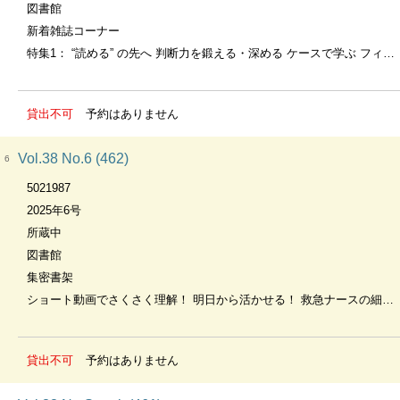
図書館
新着雑誌コーナー
特集1： “読める” の先へ 判断力を鍛える・深める ケースで学ぶ フィジカルアセスメント×心電図, 特集2： 搬送前～搬送中～搬送後の流れ＆救急ナースの動きが見える 転院搬送 つなぐケアマニュアル
貸出不可
予約はありません
Vol.38 No.6 (462)
6
5021987
2025年6号
所蔵中
図書館
集密書架
ショート動画でさくさく理解！ 明日から活かせる！ 救急ナースの細か手技～勉強会でも使える～
貸出不可
予約はありません