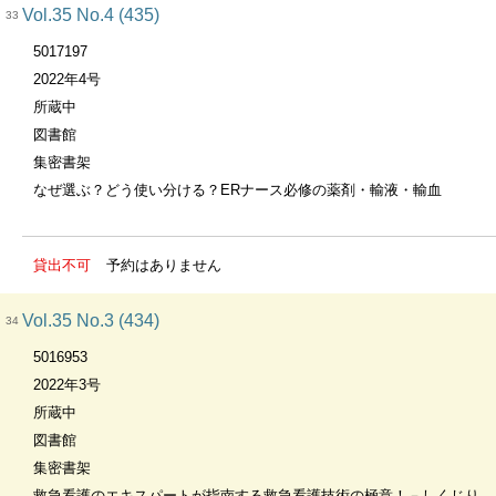
Vol.35 No.4 (435)
33
5017197
2022年4号
所蔵中
図書館
集密書架
なぜ選ぶ？どう使い分ける？ERナース必修の薬剤・輸液・輸血
貸出不可
予約はありません
Vol.35 No.3 (434)
34
5016953
2022年3号
所蔵中
図書館
集密書架
救急看護のエキスパートが指南する救急看護技術の極意！－しくじりはこれでさよなら