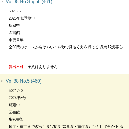
Vol.38 No.Suppl. (461)
7
5021761
2025年秋季増刊
所蔵中
図書館
集密書架
全56問のケースからヤバい！を秒で見抜く力を鍛える 救急12誘導心電図ドリル
貸出不可
予約はありません
Vol.38 No.5 (460)
8
5021740
2025年5号
所蔵中
図書館
集密書架
軽症～重症までぎっしり17症例 緊急度・重症度がひと目で分かる 救急で知っておくべき外傷まるごとファイル