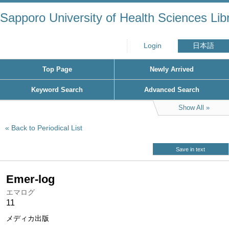
Sapporo University of Health Sciences Lib
Login
日本語
Top Page
Newly Arrived
Keyword Search
Advanced Search
Show All
Back to Periodical List
Save in text
Emer-log
エマログ
11
メディカ出版