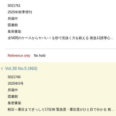
5021761
2025年秋季増刊
所蔵中
図書館
集密書架
全56問のケースからヤバい！を秒で見抜く力を鍛える 救急12誘導心電図ドリル
Reference only
No hold
Vol.38 No.5 (460)
8
5021740
2025年5号
所蔵中
図書館
集密書架
軽症～重症までぎっしり17症例 緊急度・重症度がひと目で分かる 救急で知っておくべき外傷まるごとファイル