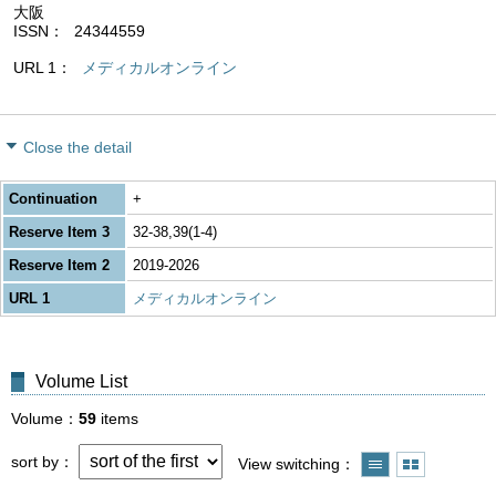
大阪
ISSN
24344559
URL 1
メディカルオンライン
Close the detail
Continuation
+
Reserve Item 3
32-38,39(1-4)
Reserve Item 2
2019-2026
URL 1
メディカルオンライン
Volume List
Volume
59
items
sort by
View switching