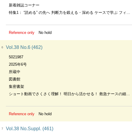
新着雑誌コーナー
特集1： “読める” の先へ 判断力を鍛える・深める ケースで学ぶ フィジカルアセスメント×心電図, 特集2： 搬送前～搬送中～搬送後の流れ＆救急ナースの動きが見える 転院搬送 つなぐケアマニュアル
Reference only
No hold
Vol.38 No.6 (462)
6
5021987
2025年6号
所蔵中
図書館
集密書架
ショート動画でさくさく理解！ 明日から活かせる！ 救急ナースの細か手技～勉強会でも使える～
Reference only
No hold
Vol.38 No.Suppl. (461)
7