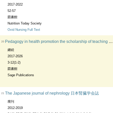
2017-2022
52-57
図書館
Nutrition Today Society
Ovid Nursing Full Text
Pedagogy in health promotion the scholarship of teaching and learning
20
継続
2017-2026
3-12(1-2)
図書館
Sage Publications
The Japanese journal of nephrology 日本腎臓学会誌
21
廃刊
2012-2019