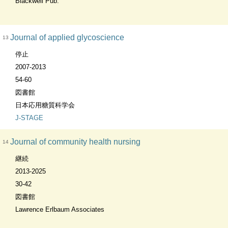
Blackwell Pub.
Journal of applied glycoscience
13
停止
2007-2013
54-60
図書館
日本応用糖質科学会
J-STAGE
Journal of community health nursing
14
継続
2013-2025
30-42
図書館
Lawrence Erlbaum Associates