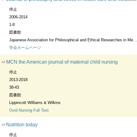
停止
2006-2014
1-8
図書館
Japanese Association for Philosophical and Ethical Researches in Medicine
学会ホームページ
MCN the American journal of maternal child nursing
18
停止
2013-2018
38-43
図書館
Lippincott Williams & Wilkins
Ovid Nursing Full Text
Nutrition today
19
停止