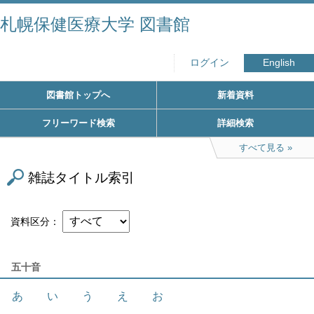
札幌保健医療大学 図書館
ログイン
English
図書館トップへ
新着資料
フリーワード検索
詳細検索
すべて見る
雑誌タイトル索引
資料区分
五十音
あ
い
う
え
お