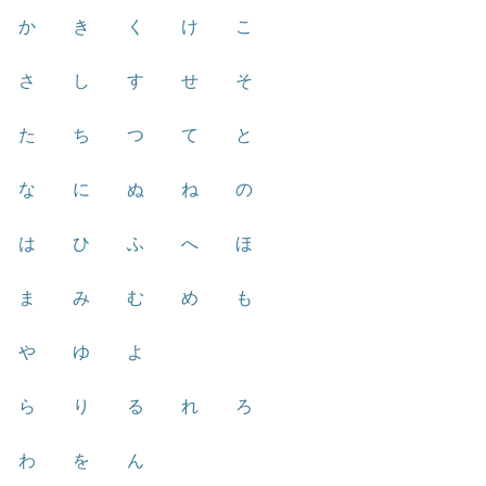
か
き
く
け
こ
さ
し
す
せ
そ
た
ち
つ
て
と
な
に
ぬ
ね
の
は
ひ
ふ
へ
ほ
ま
み
む
め
も
や
ゆ
よ
ら
り
る
れ
ろ
わ
を
ん