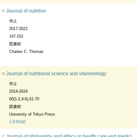
Journal of nutrition
15
停止
2017-2022
147-152
図書館
Charles C. Thomas
Journal of nutritional science and vitaminology
16
停止
2014-2024
60(1-2,4-6),61-70
図書館
University of Tokyo Press
J-STAGE
Journal of philosophy and ethics in health care and medicine
17