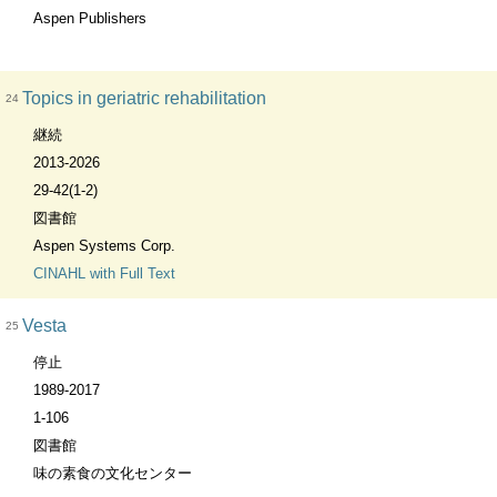
Aspen Publishers
Topics in geriatric rehabilitation
24
継続
2013-2026
29-42(1-2)
図書館
Aspen Systems Corp.
CINAHL with Full Text
Vesta
25
停止
1989-2017
1-106
図書館
味の素食の文化センター