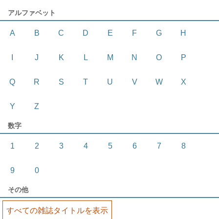
アルファベット
A
B
C
D
E
F
G
H
I
J
K
L
M
N
O
P
Q
R
S
T
U
V
W
X
Y
Z
数字
1
2
3
4
5
6
7
8
9
0
その他
すべての雑誌タイトルを表示