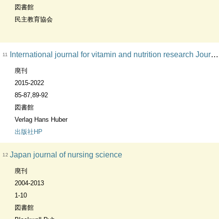
図書館
民主教育協会
International journal for vitamin and nutrition research Journal international de vitaminologie et de nutrition. AB:Int. j. vitam. nutr. res. KT:International journal for vitamin and nutrition research
11
廃刊
2015-2022
85-87,89-92
図書館
Verlag Hans Huber
出版社HP
Japan journal of nursing science
12
廃刊
2004-2013
1-10
図書館