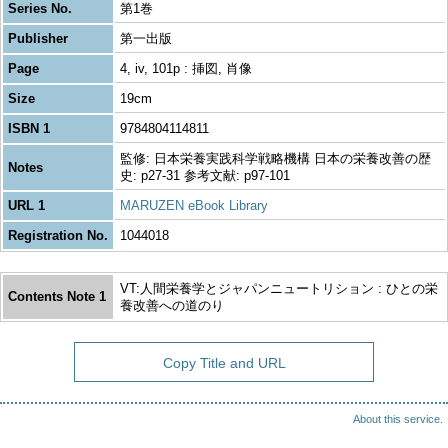
Series No.
第1巻
Publisher
第一出版
Page
4, iv, 101p : 挿図, 肖像
Size
19cm
ISBN 1
9784804114811
監修: 日本栄養実践科学戦略機構 日本の栄養改善の歴
Notes
史: p27-31 参考文献: p97-101
URL 1
MARUZEN eBook Library
Registration No.
1044018
VT:人間栄養学とジャパンニュートリション : ひとの栄
Contents Note 1
養改善への道のり
Copy Title and URL
About this service.