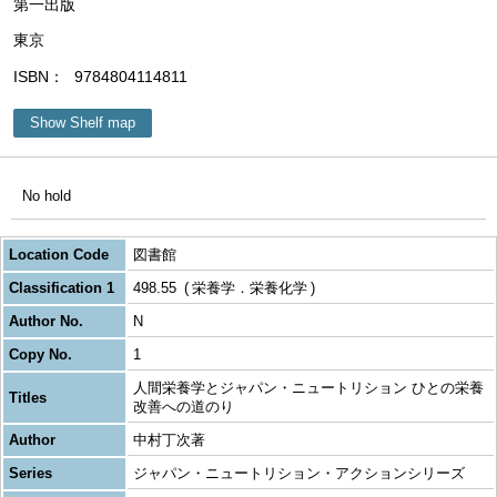
第一出版
東京
ISBN
9784804114811
Show Shelf map
No hold
Location Code
図書館
Classification 1
498.55
栄養学．栄養化学
Author No.
N
Copy No.
1
人間栄養学とジャパン・ニュートリション ひとの栄養
Titles
改善への道のり
Author
中村丁次著
Series
ジャパン・ニュートリション・アクションシリーズ